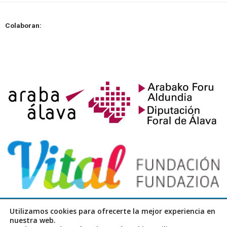
Colaboran:
F
I
T
T
Utilizamos cookies para ofrecerte la mejor experiencia en
a
n
w
i
nuestra web.