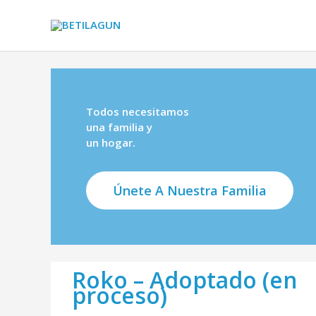
Ir
al
contenido
Todos necesitamos
una familia y
un hogar.
Únete A Nuestra Familia
Roko – Adoptado (en
proceso)