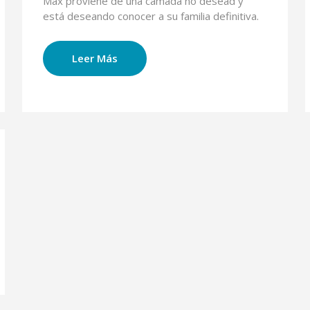
Max proviene de una camada no desead y
está deseando conocer a su familia definitiva.
Leer Más